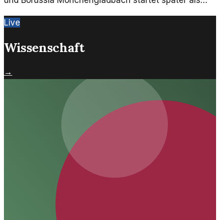
und Borussia Mönchengladbach startet später als
geplant. Hier sind die Gründe für die Verzögerung
Live
und was die Fans wissen sollten.
Wissenschaft
→