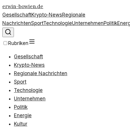
erwin-bowien.de
Gesellschaft
Krypto-News
Regionale
Nachrichten
Sport
Technologie
Unternehmen
Politik
Energ
Rubriken
Gesellschaft
Krypto-News
Regionale Nachrichten
Sport
Technologie
Unternehmen
Politik
Energie
Kultur