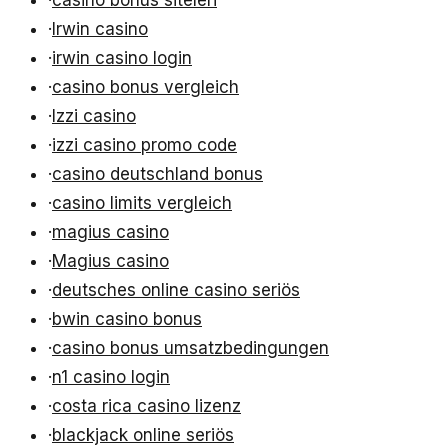
·
casino bonus siteleri
·
Irwin casino
·
irwin casino login
·
casino bonus vergleich
·
Izzi casino
·
izzi casino promo code
·
casino deutschland bonus
·
casino limits vergleich
·
magius casino
·
Magius casino
·
deutsches online casino seriös
·
bwin casino bonus
·
casino bonus umsatzbedingungen
·
n1 casino login
·
costa rica casino lizenz
·
blackjack online seriös