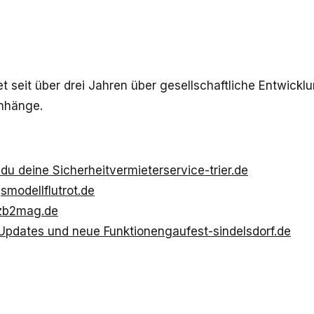
 seit über drei Jahren über gesellschaftliche Entwicklu
enhänge.
du deine Sicherheit
vermieterservice-trier.de
gsmodell
flutrot.de
z
b2mag.de
 Updates und neue Funktionen
gaufest-sindelsdorf.de