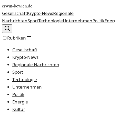
erwin-bowien.de
Gesellschaft
Krypto-News
Regionale
Nachrichten
Sport
Technologie
Unternehmen
Politik
Ener
Rubriken
Gesellschaft
Krypto-News
Regionale Nachrichten
Sport
Technologie
Unternehmen
Politik
Energie
Kultur