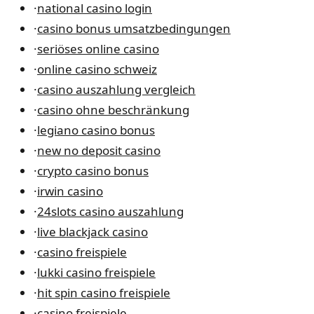
·
national casino login
·
casino bonus umsatzbedingungen
·
seriöses online casino
·
online casino schweiz
·
casino auszahlung vergleich
·
casino ohne beschränkung
·
legiano casino bonus
·
new no deposit casino
·
crypto casino bonus
·
irwin casino
·
24slots casino auszahlung
·
live blackjack casino
·
casino freispiele
·
lukki casino freispiele
·
hit spin casino freispiele
·
casino freispiele