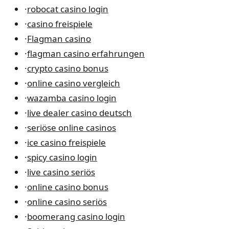
·
robocat casino login
·
casino freispiele
·
Flagman casino
·
flagman casino erfahrungen
·
crypto casino bonus
·
online casino vergleich
·
wazamba casino login
·
live dealer casino deutsch
·
seriöse online casinos
·
ice casino freispiele
·
spicy casino login
·
live casino seriös
·
online casino bonus
·
online casino seriös
·
boomerang casino login