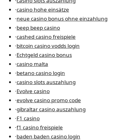
·
casino slots auszahlung
·
casino hohe einsätze
·
neue casino bonus ohne einzahlung
·
beep beep casino
·
cashed casino freispiele
·
bitcoin casino vodds login
·
Echtgeld casino bonus
·
casino malta
·
betano casino login
·
casino slots auszahlung
·
Evolve casino
·
evolve casino promo code
·
gibraltar casino auszahlung
·
F1 casino
·
f1 casino freispiele
·
baden baden casino login