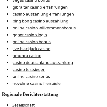
·
vegas casino bonus
·
gibraltar casino erfahrungen
·
casino auszahlung erfahrungen
·
bing bong casino auszahlung
·
online casino willkommensbonus
·
ggbet casino login
·
online casino bonus
·
live blackjack casino
·
amunra casino
·
casino deutschland auszahlung
·
casino testsieger
·
online casino seriös
·
novoline casino freispiele
Regionale Berichterstattung
Gesellschaft