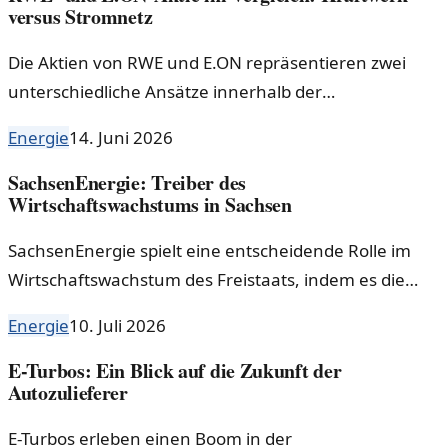
versus Stromnetz
Die Aktien von RWE und E.ON repräsentieren zwei
unterschiedliche Ansätze innerhalb der
Energiebranche: die Erzeugung von Strom im
Energie
14. Juni 2026
Vergleich zum Betrieb von Stromnetzen. Dieser Artikel
analysiert die Stärken und Herausforderungen beider
SachsenEnergie: Treiber des
Wirtschaftswachstums in Sachsen
Unternehmen.
SachsenEnergie spielt eine entscheidende Rolle im
Wirtschaftswachstum des Freistaats, indem es die
Infrastruktur für Strom, Wasser und Glasfaser gezielt
Energie
10. Juli 2026
ausbaut.
E-Turbos: Ein Blick auf die Zukunft der
Autozulieferer
E-Turbos erleben einen Boom in der