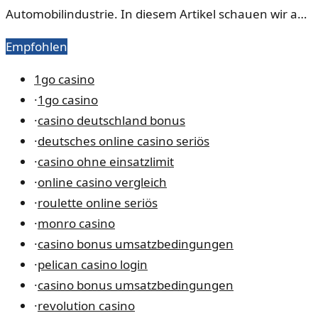
Automobilindustrie. In diesem Artikel schauen wir auf
die aktuellen Entwicklungen und welche Aktien dabei
Empfohlen
profitieren können.
1go casino
·
1go casino
·
casino deutschland bonus
·
deutsches online casino seriös
·
casino ohne einsatzlimit
·
online casino vergleich
·
roulette online seriös
·
monro casino
·
casino bonus umsatzbedingungen
·
pelican casino login
·
casino bonus umsatzbedingungen
·
revolution casino