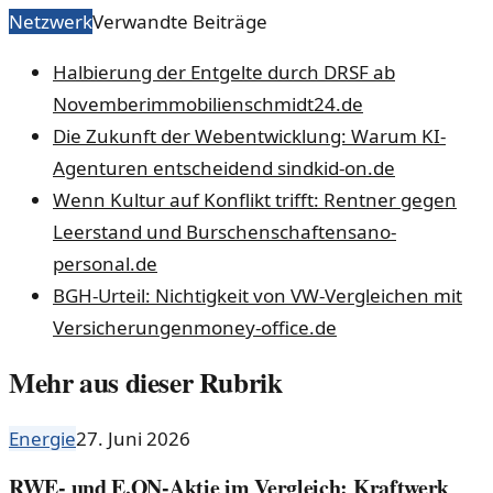
Netzwerk
Verwandte Beiträge
Halbierung der Entgelte durch DRSF ab
November
immobilienschmidt24.de
Die Zukunft der Webentwicklung: Warum KI-
Agenturen entscheidend sind
kid-on.de
Wenn Kultur auf Konflikt trifft: Rentner gegen
Leerstand und Burschenschaften
sano-
personal.de
BGH-Urteil: Nichtigkeit von VW-Vergleichen mit
Versicherungen
money-office.de
Mehr aus dieser Rubrik
Energie
27. Juni 2026
RWE- und E.ON-Aktie im Vergleich: Kraftwerk