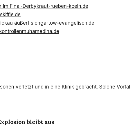
h im Final-Derby
kraut-rueben-koeln.de
skiffle.de
ickau äußert sich
gartow-evangelisch.de
kontrollen
muhamedina.de
onen verletzt und in eine Klinik gebracht. Solche Vorfäl
xplosion bleibt aus