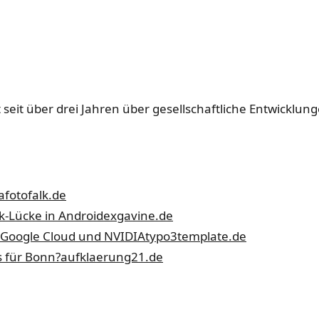
 seit über drei Jahren über gesellschaftliche Entwicklun
a
fotofalk.de
ck-Lücke in Android
exgavine.de
 Google Cloud und NVIDIA
typo3template.de
 für Bonn?
aufklaerung21.de