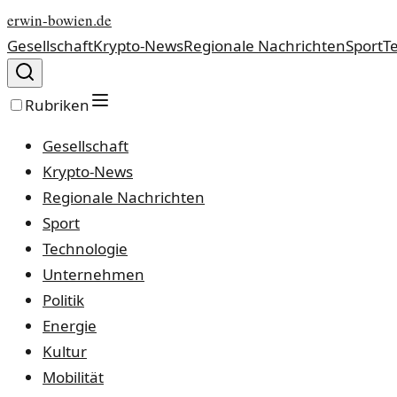
erwin-bowien.de
Gesellschaft
Krypto-News
Regionale Nachrichten
Sport
T
Rubriken
Gesellschaft
Krypto-News
Regionale Nachrichten
Sport
Technologie
Unternehmen
Politik
Energie
Kultur
Mobilität